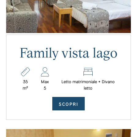
Family vista lago
35
Max
Letto matrimoniale + Divano
m²
5
letto
SCOPRI