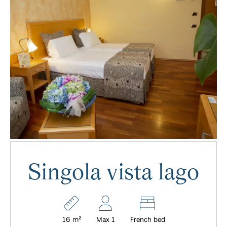
Singola vista lago
16 m²
Max 1
French bed