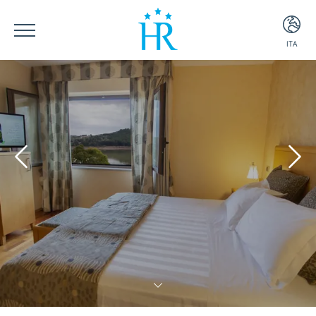
ITA
ITA
ENG